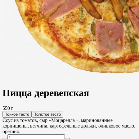
Пицца деревенская
550 г
Тонкое тесто
Толстое тесто
Соус из томатов, сыр «Моцарелла », маринованные
корнишоны, ветчина, картофельные дольки, оливковое масло,
орегано.