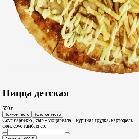
Пицца детская
550 г
Тонкое тесто
Толстое тесто
Соус барбекю , сыр «Моцарелла», куриная грудка, картофель
фри, соус гамбургер.