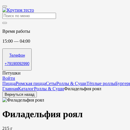
Время работы
15:00 — 04:00
Телефон
+79190092990
Петушки
Войти
Пицца
Римская пицца
Сеты
Роллы & Cуши
Тёплые роллы
Бургер
Главная
Каталог
Роллы & Cуши
Филадельфия роял
Вернуться назад
Филадельфия роял
215 г