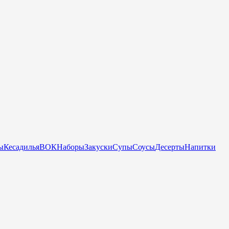
ы
Кесадилья
ВОК
Наборы
Закуски
Супы
Соусы
Десерты
Напитки